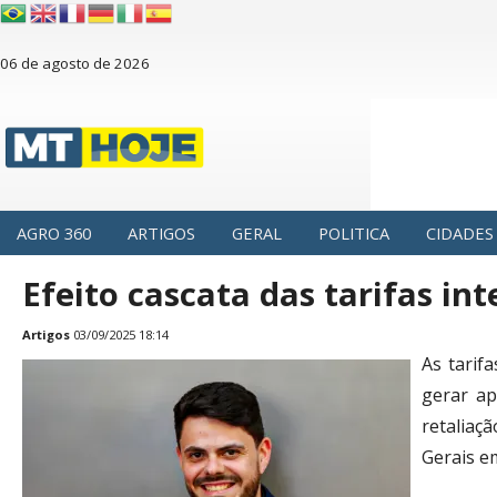
06 de agosto de 2026
AGRO 360
ARTIGOS
GERAL
POLITICA
CIDADES
Efeito cascata das tarifas int
Artigos
03/09/2025 18:14
As tarif
gerar ap
retaliaç
Gerais e