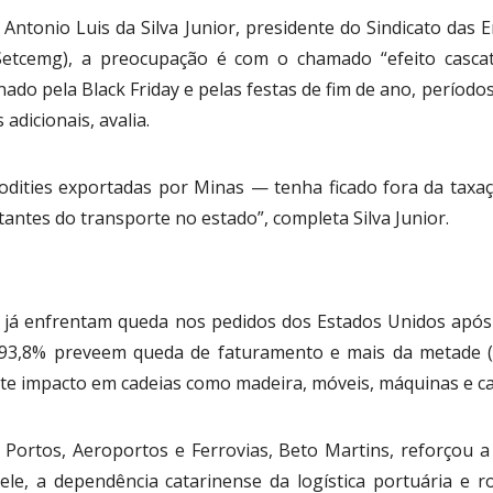
Antonio Luis da Silva Junior, presidente do Sindicato das
(Setcemg), a preocupação é com o chamado “efeito casc
ado pela Black Friday e pelas festas de fim de ano, períodos
dicionais, avalia.
ities exportadas por Minas — tenha ficado fora da taxaç
antes do transporte no estado”, completa Silva Junior.
s já enfrentam queda nos pedidos dos Estados Unidos após 
 93,8% preveem queda de faturamento e mais da metade (5
rte impacto em cadeias como madeira, móveis, máquinas e ca
e Portos, Aeroportos e Ferrovias, Beto Martins, reforçou a
le, a dependência catarinense da logística portuária e r