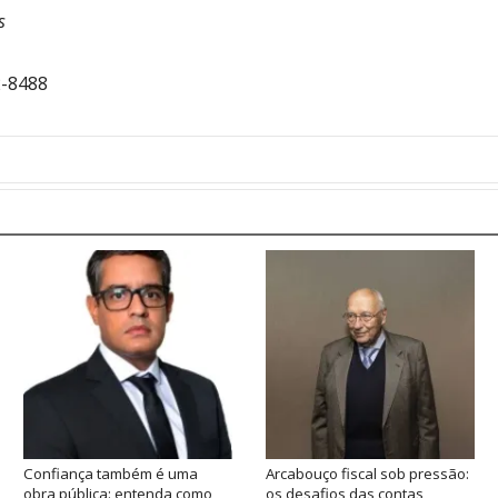
s
2-8488
Confiança também é uma
Arcabouço fiscal sob pressão:
obra pública: entenda como
os desafios das contas