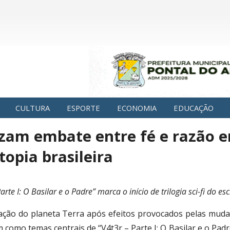
CULTURA
ESPORTE
ECONOMIA
EDUCAÇÃO
zam embate entre fé e razão e
opia brasileira
arte I: O Basilar e o Padre” marca o início de trilogia sci-fi do 
ação do planeta Terra após efeitos provocados pelas mudança
 como temas centrais de
“V4t3r – Parte I: O Basilar e o Padr