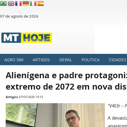
07 de agosto de 2026
AGRO 360
ARTIGOS
GERAL
POLITICA
CIDADES
Alienígena e padre protagoni
extremo de 2072 em nova dist
Artigos
07/07/2026 19:13
“V4t3r – P
A devast
aparecem