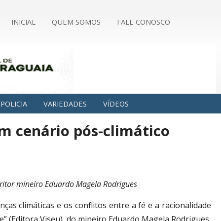
INICIAL
QUEM SOMOS
FALE CONOSCO
POLICIA
VARIEDADES
VÍDEOS
m cenário pós-climático
escritor mineiro Eduardo Magela Rodrigues
s climáticas e os conflitos entre a fé e a racionalidade
e”
(Editora Viseu), do mineiro Eduardo Magela Rodrigues,