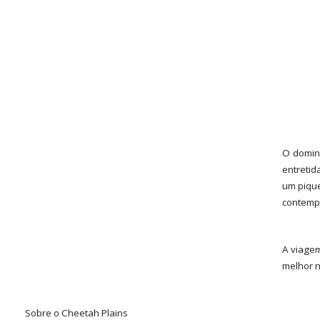
O doming
entretid
um pique
contempo
A viagem
melhor n
Sobre o Cheetah Plains