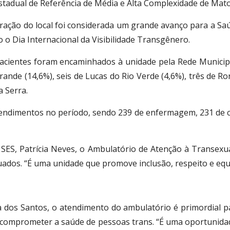
stadual de Referência de Média e Alta Complexidade de Mat
ração do local foi considerada um grande avanço para a Saú
 o Dia Internacional da Visibilidade Transgênero.
acientes foram encaminhados à unidade pela Rede Municipal
rande (14,6%), seis de Lucas do Rio Verde (4,6%), três de R
a Serra.
endimentos no período, sendo 239 de enfermagem, 231 de clíni
a SES, Patrícia Neves, o Ambulatório de Atenção à Transex
uados. “É uma unidade que promove inclusão, respeito e equ
ta dos Santos, o atendimento do ambulatório é primordial p
e comprometer a saúde de pessoas trans. “É uma oportuni