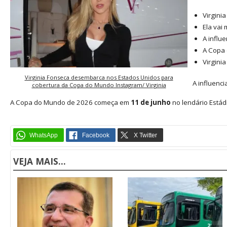
Virgini
Ela vai
A influ
A Copa 
Virgini
Virginia Fonseca desembarca nos Estados Unidos para
A influenc
cobertura da Copa do Mundo Instagram/ Virginia
A Copa do Mundo de 2026 começa em
11 de junho
no lendário Estád
VEJA MAIS...