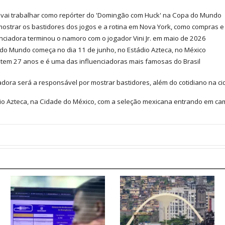
a vai trabalhar como repórter do 'Domingão com Huck' na Copa do Mundo
 mostrar os bastidores dos jogos e a rotina em Nova York, como compras e
enciadora terminou o namoro com o jogador Vini Jr. em maio de 2026
do Mundo começa no dia 11 de junho, no Estádio Azteca, no México
a tem 27 anos e é uma das influenciadoras mais famosas do Brasil
iadora será a responsável por mostrar bastidores, além do cotidiano na c
io Azteca, na Cidade do México, com a seleção mexicana entrando em camp