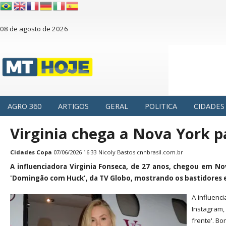
08 de agosto de 2026
AGRO 360
ARTIGOS
GERAL
POLITICA
CIDADES
Virginia chega a Nova York 
Cidades
Copa
07/06/2026 16:33 Nicoly Bastos
cnnbrasil.com.br
A influenciadora Virginia Fonseca, de 27 anos, chegou em No
'Domingão com Huck', da TV Globo, mostrando os bastidores e 
A influenc
Instagram,
frente'. Bo