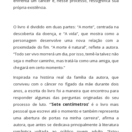
enfrenta um câncer e, nesse processo, ressignifica sua
própria existência.
O livro é dividido em duas partes: “A morte”, centrada na
descoberta da doença, e “A vida”, que mostra como a
personagem desenvolve uma nova relação com a
proximidade do fim. “A morte é natural”, reflete a autora.
“Todo ser vivo morrerá um dia, por isso, temê-la talvez não
seja o melhor caminho, mas tratá-la como uma amiga, que
chegará em certo momento.”
Inspirada na história real da família da autora, que
conviveu com o câncer no fígado da mãe durante dois
anos, a escrita do livro foi a maneira que encontrou para
responder algumas das perguntas originadas do seu
processo de luto. “
‘Sete centímetros’
é o livro mais
pessoal que escrevi até o momento e também representa
uma abertura de portas na minha carreira”, afirma a
autora, que antes se dedicava principalmente à literatura
romântica voltada ao público jovem adulto. “Estou