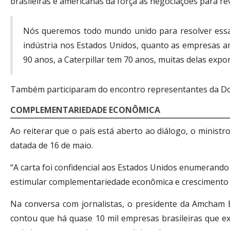
brasileiras e americanas dá força às negociações para r
Nós queremos todo mundo unido para resolver essa q
indústria nos Estados Unidos, quanto as empresas a
90 anos, a Caterpillar tem 70 anos, muitas delas expo
Também participaram do encontro representantes da Dow,
COMPLEMENTARIEDADE ECONÔMICA
Ao reiterar que o país está aberto ao diálogo, o ministr
datada de 16 de maio.
“A carta foi confidencial aos Estados Unidos enumerando
estimular complementariedade econômica e crescimento d
Na conversa com jornalistas, o presidente da Amcham B
contou que há quase 10 mil empresas brasileiras que ex