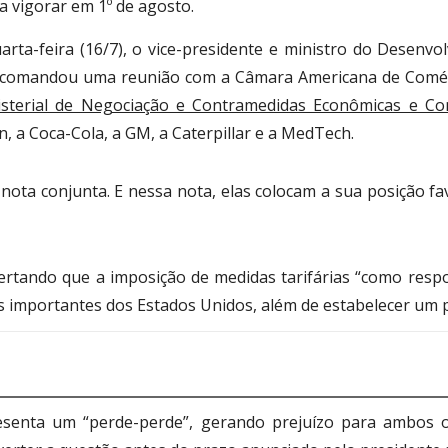
a vigorar em 1º de agosto.
arta-feira (16/7), o vice-presidente e ministro do Desenvo
 comandou uma reunião com a Câmara Americana de Comérc
isterial de Negociação e Contramedidas Econômicas e Co
, a Coca-Cola, a GM, a Caterpillar e a MedTech.
a conjunta. E nessa nota, elas colocam a sua posição fav
rtando que a imposição de medidas tarifárias “como respo
s importantes dos Estados Unidos, além de estabelecer um 
presenta um “perde-perde”, gerando prejuízo para ambos 