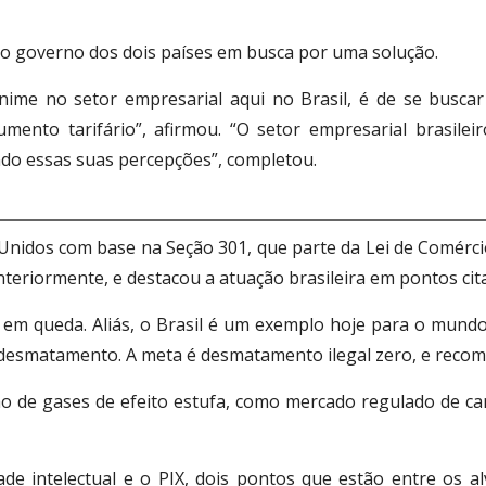
 ao governo dos dois países em busca por uma solução.
ime no setor empresarial aqui no Brasil, é de se busca
ento tarifário”, afirmou. “O setor empresarial brasile
ndo essas suas percepções”, completou.
nidos com base na Seção 301, que parte da Lei de Comércio
nteriormente, e destacou a atuação brasileira em pontos ci
 queda. Aliás, o Brasil é um exemplo hoje para o mundo.
esmatamento. A meta é desmatamento ilegal zero, e recompo
o de gases de efeito estufa, como mercado regulado de car
de intelectual e o PIX, dois pontos que estão entre os a