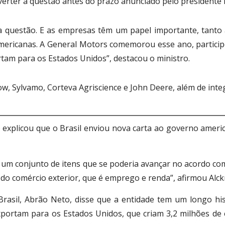
everter a questão antes do prazo anunciado pelo presidente
uestão. E as empresas têm um papel importante, tanto as
mericanas. A General Motors comemorou esse ano, participe
rtam para os Estados Unidos”, destacou o ministro.
 Sylvamo, Corteva Agriscience e John Deere, além de integ
o explicou que o Brasil enviou nova carta ao governo ameri
 um conjunto de itens que se poderia avançar no acordo co
o comércio exterior, que é emprego e renda”, afirmou Alck
rasil, Abrão Neto, disse que a entidade tem um longo hist
portam para os Estados Unidos, que criam 3,2 milhões de e