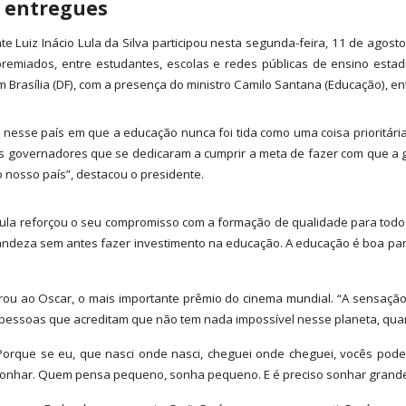
 entregues
te Luiz Inácio Lula da Silva participou nesta segunda-feira, 11 de agos
remiados, entre estudantes, escolas e redes públicas de ensino estadu
m Brasília (DF), com a presença do ministro Camilo Santana (Educação), en
l, nesse país em que a educação nunca foi tida como uma coisa prioritár
es governadores que se dedicaram a cumprir a meta de fazer com que a 
 nosso país”, destacou o presidente.
Lula reforçou o seu compromisso com a formação de qualidade para todo
deza sem antes fazer investimento na educação. A educação é boa para o
ou ao Oscar, o mais importante prêmio do cinema mundial. “A sensação
de pessoas que acreditam que não tem nada impossível nesse planeta, qua
Porque se eu, que nasci onde nasci, cheguei onde cheguei, vocês pod
 sonhar. Quem pensa pequeno, sonha pequeno. E é preciso sonhar grand