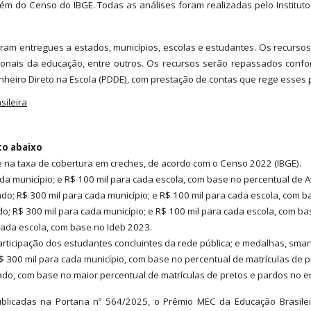
lém do Censo do IBGE. Todas as análises foram realizadas pelo Instituto 
foram entregues a estados, municípios, escolas e estudantes. Os recurs
ssionais da educação, entre outros. Os recursos serão repassados confo
inheiro Direto na Escola (PDDE), com prestação de contas que rege esses
ito abaixo
se na taxa de cobertura em creches, de acordo com o Censo 2022 (IBGE).
cada município; e R$ 100 mil para cada escola, com base no percentual de 
tado; R$ 300 mil para cada município; e R$ 100 mil para cada escola, com 
do; R$ 300 mil para cada município; e R$ 100 mil para cada escola, com b
 cada escola, com base no Ideb 2023.
participação dos estudantes concluintes da rede pública; e medalhas, s
R$ 300 mil para cada município, com base no percentual de matrículas de 
stado, com base no maior percentual de matrículas de pretos e pardos no 
publicadas na Portaria nº 564/2025, o Prêmio MEC da Educação Brasil