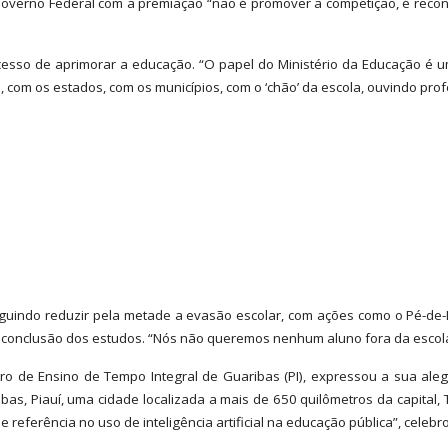
 Governo Federal com a premiação “não é promover a competição, é reco
sso de aprimorar a educação. “O papel do Ministério da Educação é um 
 com os estados, com os municípios, com o ‘chão’ da escola, ouvindo prof
eguindo reduzir pela metade a evasão escolar, com ações como o Pé-de-
 conclusão dos estudos. “Nós não queremos nenhum aluno fora da escola p
 de Ensino de Tempo Integral de Guaribas (PI), expressou a sua alegr
s, Piauí, uma cidade localizada a mais de 650 quilômetros da capital, 
referência no uso de inteligência artificial na educação pública”, celebr