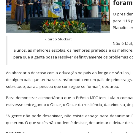
foram
O presiden
para 116 p
Planalto, e
Ricardo Stuckert
Não é fáci
alunos, as melhores escolas, os melhores prefeitos e os melhor
para que a gente possa resolver definitivamente os problemas do
Ao abordar o descaso com a educação no país ao longo de séculos, 
de algum país que tenha se transformado em um país de primeira gran
sobretudo, para a pessoa que consegue se formar”, declarou.
Para demonstrar a importância que o Prêmio MEC tem, Lula o compar
estivesse entregando o Oscar, o Oscar da resiliência, da teimosia, 
“A gente não pode desanimar, não existe espaço para desanimar. 
quiserem. O que vocês não podem é desistir, desanimar e deixar de