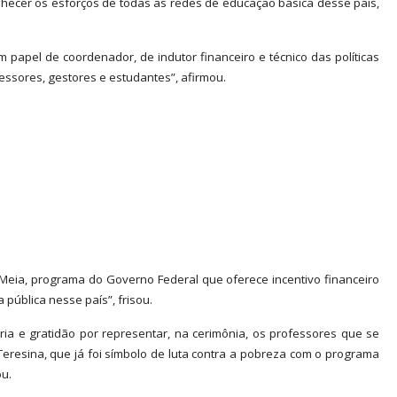
nhecer os esforços de todas as redes de educação básica desse país,
papel de coordenador, de indutor financeiro e técnico das políticas
essores, gestores e estudantes”, afirmou.
Meia, programa do Governo Federal que oferece incentivo financeiro
ública nesse país”, frisou.
ia e gratidão por representar, na cerimônia, os professores que se
Teresina, que já foi símbolo de luta contra a pobreza com o programa
ou.