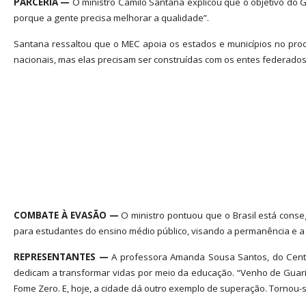
PARCERIA —
O ministro Camilo Santana explicou que o objetivo do
porque a gente precisa melhorar a qualidade”.
Santana ressaltou que o MEC apoia os estados e municípios no proce
nacionais, mas elas precisam ser construídas com os entes federados,
COMBATE À EVASÃO —
O ministro pontuou que o Brasil está cons
para estudantes do ensino médio público, visando a permanência e a
REPRESENTANTES —
A professora Amanda Sousa Santos, do Centro
dedicam a transformar vidas por meio da educação. “Venho de Guariba
Fome Zero. E, hoje, a cidade dá outro exemplo de superação. Tornou-se 