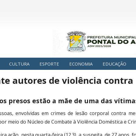
CULTURA
ESPORTE
ECONOMIA
EDUCAÇÃO
nte autores de violência contra
 os presos estão a mãe de uma das vítima
soas, envolvidas em crimes de lesão corporal contra men
 por meio do Núcleo de Combate à Violência Doméstica e Cri
ra ação, nesta quarta-feira (12.3), a suspeita, de 27 anos, f