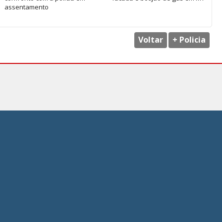
assentamento
Voltar
+ Policia