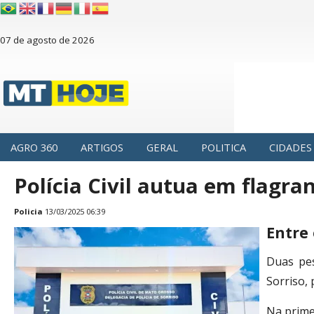
07 de agosto de 2026
AGRO 360
ARTIGOS
GERAL
POLITICA
CIDADES
Polícia Civil autua em flagra
Policia
13/03/2025 06:39
Entre
Duas pes
Sorriso,
Na primei