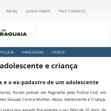
INICIAL
QUEM SOMOS
FALE CONOSCO
POLICIA
VARIEDADES
VÍDEOS
 adolescente e criança
s e o ex-padastro de um adolescente
ores, foram presas em flagrante pela Polícia Civil, em
mes Sexuais Contra Mulher, Idoso, Adolescente e Criança.
oi presa por agredir fisicamente o seu filho de 10 anos, de