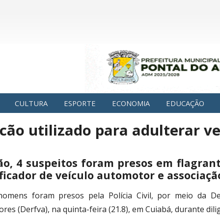
CULTURA
ESPORTE
ECONOMIA
EDUCAÇÃO
racão utilizado para adulterar 
ão, 4 suspeitos foram presos em flagrant
ficador de veículo automotor e associaçã
omens foram presos pela Polícia Civil, por meio da De
res (Derfva), na quinta-feira (21.8), em Cuiabá, durante di