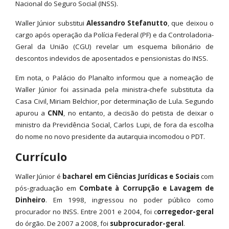
Nacional do Seguro Social (INSS).
Waller Júnior substitui
Alessandro Stefanutto
, que deixou o
cargo após operação da Polícia Federal (PF) e da Controladoria-
Geral da União (CGU) revelar um esquema bilionário de
descontos indevidos de aposentados e pensionistas do INSS.
Em nota, o Palácio do Planalto informou que a nomeação de
Waller Júnior foi assinada pela ministra-chefe substituta da
Casa Civil, Miriam Belchior, por determinação de Lula. Segundo
apurou a
CNN
, no entanto, a decisão do petista de deixar o
ministro da Previdência Social, Carlos Lupi, de fora da escolha
do nome no novo presidente da autarquia incomodou o PDT.
Currículo
Waller Júnior é
bacharel em Ciências Jurídicas e Sociais
com
pós-graduação em
Combate à Corrupção e Lavagem de
Dinheiro
. Em 1998, ingressou no poder público como
procurador no INSS. Entre 2001 e 2004, foi c
orregedor-geral
do órgão. De 2007 a 2008, foi
subprocurador-geral
.