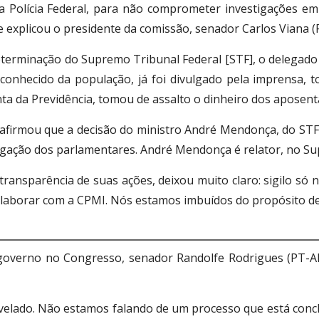
a Polícia Federal, para não comprometer investigações em 
 explicou o presidente da comissão, senador Carlos Viana
terminação do Supremo Tribunal Federal [STF], o delegado r
 conhecido da população, já foi divulgado pela imprensa, 
 da Previdência, tomou de assalto o dinheiro dos aposent
 afirmou que a decisão do ministro André Mendonça, do STF,
stigação dos parlamentares. André Mendonça é relator, no Su
ansparência de suas ações, deixou muito claro: sigilo só n
colaborar com a CPMI. Nós estamos imbuídos do propósito de
governo no Congresso, senador Randolfe Rodrigues (PT-AP)
 revelado. Não estamos falando de um processo que está con