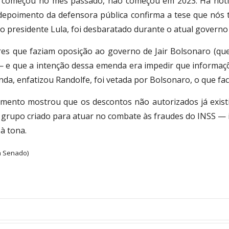
começou no mês passado, não começou em 2023. Há notíci
 depoimento da defensora pública confirma a tese que nó
o presidente Lula, foi desbaratado durante o atual governo
ares que faziam oposição ao governo de Jair Bolsonaro (
 e que a intenção dessa emenda era impedir que informaçõ
da, enfatizou Randolfe, foi vetada por Bolsonaro, o que faci
mento mostrou que os descontos não autorizados já exist
o grupo criado para atuar no combate às fraudes do INSS — i
à tona.
a Senado)