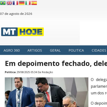
07 de agosto de 2026
AGRO 360
ARTIGOS
GERAL
POLITICA
CIDADES
Em depoimento fechado, dele
Politica
29/08/2025 05:34 Da Redação
O delega
parlamen
um dos r
O depoim