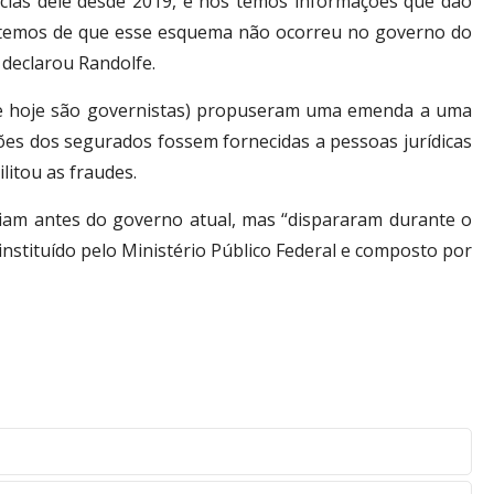
as dele desde 2019, e nós temos informações que dão
s temos de que esse esquema não ocorreu no governo do
 declarou Randolfe.
que hoje são governistas) propuseram uma emenda a uma
es dos segurados fossem fornecidas a pessoas jurídicas
litou as fraudes.
iam antes do governo atual, mas “dispararam durante o
nstituído pelo Ministério Público Federal e composto por