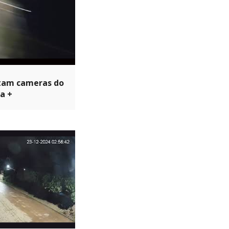
rtam cameras do
ia +